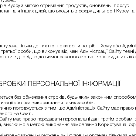
стувача;
рів Курсу з метою отримання продуктів, оновлень і послуг.
тані для інших цілей, що входять в сферу діяльності Курсу та
истувача тільки до тих пір, поки вони потрібні йому або Адміні
третьої особи, що виконує від імені Адміністрації Сайту певні 
берігати відповідно до вимог законодавства, вона видалить їх
ОБРОБКИ ПЕРСОНАЛЬНОЇ ІНФОРМАЦІЇ
ється без обмеження строків, будь-яким законним способом,
изації або без використання таких засобів.
тично погоджується з тим, що Адміністрація Сайту має право
ного на Сайті.
 Сайту має право передавати персональні дані третім особам,
им, виключно з метою виконання замовлення Користувача, оф
ні уповноваженим державним і судовим органам тільки за наяв