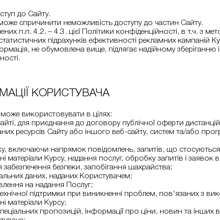
ступ до Сайту.
 може спричинити неможливість доступу до частин Сайту.
них п.п. 4.2. – 4.3. цієї Політики конфіденційності, в т.ч. з 
статистичних підрахунків ефективності рекламних кампаній Ку
формація, не обумовлена вище, підлягає надійному зберіганню
ності.
РМАЦІЇ КОРИСТУВАЧА
у може використовувати в цілях:
 Сайті, для приєднання до договору публічної оферти дистанц
аних ресурсів Сайту або іншого веб-сайту, систем та/або про
ку, включаючи напрямок повідомлень, запитів, що стосуються
 матеріали Курсу, надання послуг, обробку запитів і заявок в
 забезпечення безпеки, запобігання шахрайства;
нальних даних, наданих Користувачем;
влення на надання Послуг;
 технічної підтримки при виникненні проблем, пов'язаних з ви
і матеріали Курсу;
пеціальних пропозицій, інформації про ціни, новин та інших ві