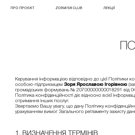
ПРО ПРОЄКТ
ZORIA'S8 CLUB
ЛЕКЦІЇ
ПО
Керування інформацією відповідно до цієї Політики ко
особою-підприємцем
Зоря Ярославою Ігорівною
(за
громадських формувань № 20700000000018291 від 04.09
Політика конфіденційності діє відносно всієї інформац
отримання інших послуг.
Звертаємо Вашу увагу, що дану Політику конфіденційно
урахуванням вимог Загального регламенту захисту даних
1. ВИЗНАЧЕННЯ ТЕРМІНІВ