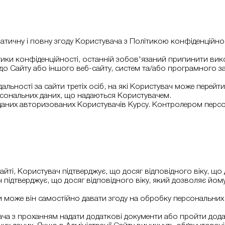
атичну і повну згоду Користувача з Політикою конфіденційно
ітики конфіденційності, останній зобов'язаний припинити ви
 до Сайту або іншого веб-сайту, систем та/або програмного за
ідальності за сайти третіх осіб, на які Користувач може перей
персональних даних, що надаються Користувачем.
 даних авторизованих Користувачів Курсу. Контролером персон
і, Користувач підтверджує, що досяг відповідного віку, що 
 підтверджує, що досяг відповідного віку, який дозволяє йо
 чи може він самостійно давати згоду на обробку персональни
вача з проханням надати додаткові документи або пройти дод