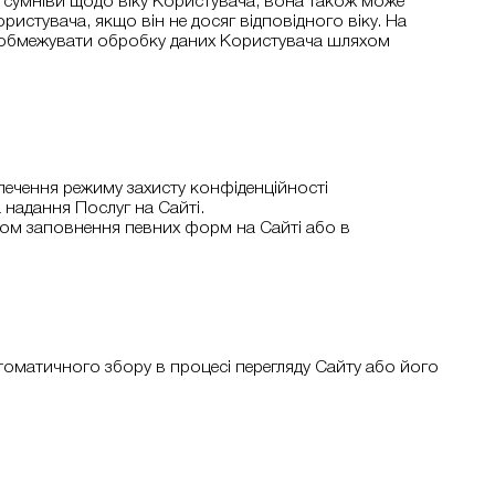
і сумніви щодо віку Користувача, вона також може
истувача, якщо він не досяг відповідного віку. На
же обмежувати обробку даних Користувача шляхом
печення режиму захисту конфіденційності
 надання Послуг на Сайті.
яхом заповнення певних форм на Сайті або в
автоматичного збору в процесі перегляду Сайту або його