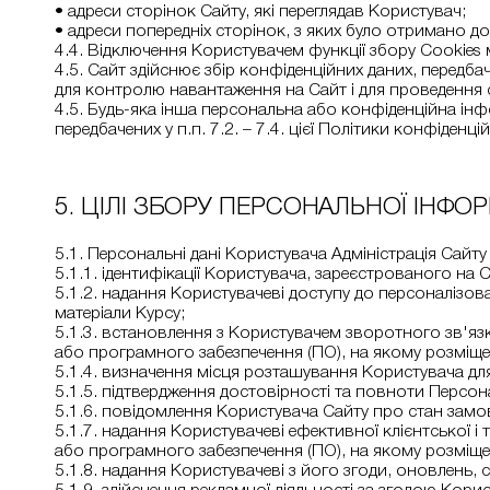
• адреси сторінок Сайту, які переглядав Користувач;
• адреси попередніх сторінок, з яких було отримано до
4.4. Відключення Користувачем функції збору Сookies
4.5. Сайт здійснює збір конфіденційних даних, передбаче
для контролю навантаження на Сайт і для проведення 
4.5. Будь-яка інша персональна або конфіденційна ін
передбачених у п.п. 7.2. – 7.4. цієї Політики конфіденцій
5. ЦІЛІ ЗБОРУ ПЕРСОНАЛЬНОЇ ІНФО
5.1. Персональні дані Користувача Адміністрація Сайт
5.1.1. ідентифікації Користувача, зареєстрованого на
5.1.2. надання Користувачеві доступу до персоналізов
матеріали Курсу;
5.1.3. встановлення з Користувачем зворотного зв'яз
або програмного забезпечення (ПО), на якому розміщені
5.1.4. визначення місця розташування Користувача для
5.1.5. підтвердження достовірності та повноти Персо
5.1.6. повідомлення Користувача Сайту про стан замо
5.1.7. надання Користувачеві ефективної клієнтської і
або програмного забезпечення (ПО), на якому розміщен
5.1.8. надання Користувачеві з його згоди, оновлень, с