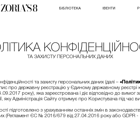
БІБЛІОТЕКА
ІВЕНТИ
Р
ЛІТИКА КОНФІДЕНЦІЙНО
ТА ЗАХИСТУ ПЕРСОНАЛЬНИХ ДАНИХ
нфіденційності та захисту персональних даних (далі –
«Політи
пис про державну реєстрацію у Єдиному державному реєстрі ю
.2017 року), яка зареєстрована і діє відповідно до вимог з
ії, яку Адміністрація Сайту отримує про Користувача під час в
сті підготовлено з урахуванням останніх змін в законодавстві
 (Регламент ЄС № 2016/679 від 27.04.2016 року або GDPR - Gen