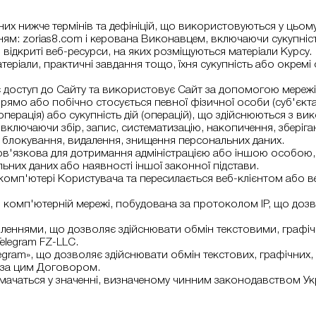
них нижче термінів та дефініцій, що використовуються у цьом
ям: zorias8.com і керована Виконавцем, включаючи сукупність
 відкриті веб-ресурси, на яких розміщуються матеріали Курсу.
 матеріали, практичні завдання тощо, їхня сукупність або окре
є доступ до Сайту та використовує Сайт за допомогою мережі 
рямо або побічно стосується певної фізичної особи (суб'єкт
(операція) або сукупність дій (операцій), що здійснюються з в
ключаючи збір, запис, систематизацію, накопичення, зберіганн
, блокування, видалення, знищення персональних даних.
в'язкова для дотримання адміністрацією або іншою особою,
ьних даних або наявності іншої законної підстави.
 комп'ютері Користувача та пересилається веб-клієнтом або в
в комп'ютерній мережі, побудована за протоколом IP, що дозв
леннями, що дозволяє здійснювати обмін текстовими, графічн
elegram FZ-LLC.
elegram», що дозволяє здійснювати обмін текстових, графічних,
 за цим Договором.
тлумачаться у значенні, визначеному чинним законодавством Укра