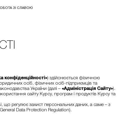
ОБОТА ЗІ СЛАВОЮ
СТІ
ка конфіденційності»
) здійснюється фізичною
ридичних осіб, фізичних осіб-підприємців та
аконодавства України (далі –
«Адміністрація Сайту»
).
икористання сайту Курсу, програм і продуктів Курсу та
, що регулює захист персональних даних, а саме – з
eral Data Protection Regulation).