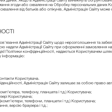
их даних. Якщо в Адміністрації Сайту виникнуть обґрунтован
мання згоди або схвалення на Обробку персональних даних Кор
 схвалення від батьків або опікунів, Адміністрація Сайту мо
НОСТІ
бов'язання Адміністрації Сайту щодо нерозголошення та забез
ою надати Адміністрації Сайту при оформленні замовлення на
х цієї Політики конфіденційності, надаються Користувачем шл
у інформацію:
контакти Користувача.
онфіденційності, Адміністрація Сайту залишає за собою право 
мп'ютера, телефону, планшета і т.д.) Користувача;
узері Користувача;
комп'ютери, телефони, планшети і т.д.) Користувача;
ня, версію браузера і т.д.;