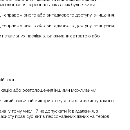
 розголошення персональних даних будь-якими
 від неправомірного або випадкового доступу, знищення,
 від неправомірного або випадкового доступу, знищення,
х негативних наслідків, викликаних втратою або
ійності;
ублікацію або розголошення іншими можливими
м, який зазвичай використовується для захисту такого
, у тому числі, й не допускати їх видалення, з
хисту прав суб'єктів персональних даних на період