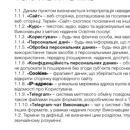
1.1. Даним пунктом визначається інтерпретація наведе
1.1.1.
«Сайт»
– веб-сторінка, розташована за посиланн
веб-сторінці. Термін «Сайт» охоплює посилання на інші
1.1.2.
«Курс»
– текстові, аудіо, відео та аудіовізуальні
Виконавцем з метою надання Освітніх послуг.
1.1.3.
«Користувач»
– будь-яка фізична особа, яка ма
1.1.4.
«Персональні дані»
– будь-яка інформація, що п
1.1.5.
«Обробка персональних даних»
– будь-яка дія 
використання таких засобів з персональними даними, в
використання, передачу (поширення, надання, доступ)
1.1.6.
«Конфіденційність персональних даних»
– обо
не допускати їх поширення без згоди суб'єкта персонал
1.1.7.
«
Сookies
»
– фрагмент даних, що зберігається на
відкрити сторінку відповідного сайту.
1.1.8.
«
IP-адреса
»
– унікальна мережева адреса вузла 
відомості про Користувача.
1.1.9.
«Telegram»
– система миттєвого обміну повідом
також файлами інших форматів, розробником якої є T
1.1.10.
«Telegram-чат Виконавця»
– чат у системі «T
інших форматів, у рамках наданих послуг Виконавцем
1.2. Терміни та дефініції, не визначені цим розділом, 
звичайному розумінні.