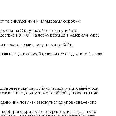
сті та викладеними у ній умовами обробки
користання Сайту і негайно покинути його.
безпечення (ПО), на якому розміщені матеріали Курсу
ти за посиланнями, доступними на Сайті.
альних даних є особа, яка визначає, для чого (з якою
дозволяє йому самостійно укладати відповідні угоди.
му самостійно давати згоду на обробку персональних
х даних, він повинен звернутися до уповноваженого
аткові процедури з метою переконатися, що він має