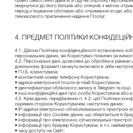
право самостійно давати згоду на обробку персональн
звернутися до його батьків або опікунів з метою отри
період з'ясування обставин або отримання згоди, або
тимчасового припинення надання Послуг.
4. ПРЕДМЕТ ПОЛІТИКИ КОНФІДЕЦІЙ
4.1. Дійсна Політика конфіденційності встановлює зо
персональних даних, які Користувач повинен за вимог
4.2. Персональні дані, дозволені до обробки в рамка
довільному форматі і можуть включати в себе наступн
• П.І.Б. користувача;
• контактний номер телефону Користувача;
• адреса електронної пошти (e-mail) Користувача;
• ідентифікатори облікового запису в Telegram та інші;
• інші конфіденційні дані про особу Користувача або 
4.3. Крім даних, передбачених п. 4.2. цієї Політики к
окремих сторінок Користувачем, наступних даних:
• IP-адреси електронно-обчислювального пристрою (ко
• інформації про Сookies-даних, що зберігається в бра
• інформації про електронно-обчислювальні пристрої (
• інформації про браузер Користувача, в т.ч. найменуван
• часу доступу на Сайт;