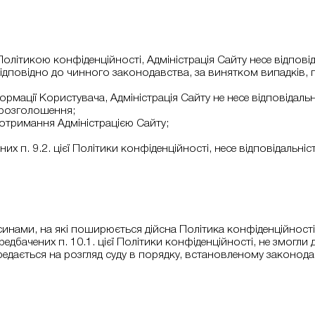
Політикою конфіденційності, Адміністрація Сайту несе відповід
відно до чинного законодавства, за винятком випадків, передб
рмації Користувача, Адміністрація Сайту не несе відповідаль
о розголошення;
ї отримання Адміністрацією Сайту;
ених п. 9.2. цієї Політики конфіденційності, несе відповідаль
носинами, на які поширюється дійсна Політика конфіденційно
редбачених п. 10.1. цієї Політики конфіденційності, не змогли 
ередається на розгляд суду в порядку, встановленому законод