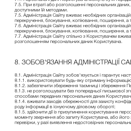
7.5. При втраті або розголошенні персональних даних
доступними їй методами.
7.5. Адміністрація Сайту вживає необхідних організаці
перекручення, блокування, копіювання, поширення, а та
7.6. Адміністрація Сайту вживає необхідних організаці
перекручення, блокування, копіювання, поширення, а та
7.7. Адміністрація Сайту спільно з Користувачем вжив
розголошенням персональних даних Користувача.
8. ЗОБОВ'ЯЗАННЯ АДМІНІСТРАЦІЇ С
8.1. Адміністрація Сайту зобов'язується і гарантує наст
8.1.1. використовувати будь-яку отриману інформацію в
8.1.2. забезпечити збереження таємниці і збереження 
8.1.3. не розголошувати без попередньої письмової 
способами переданих персональних даних Користувача, з
8.1.4. вживати заходів обережності для захисту конфі
роду інформації в існуючому діловому обороті;
8.1.5. здійснити дії із призупинення користування пер
моменту звернення або запиту Користувача, або його 
перевірки, у разі виявлення недостовірних персональн