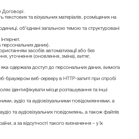
у Договорі.
 текстових та візуальних матеріалів, розміщених на
мі одиниці, об’єднані загальною темою та структуровані
Інтернет.
а персональних даних).
икористанням засобів автоматизації або без
я, уточнення (оновлення, зміна), витяг,
 яка одержала доступ до персональних даних, вимога
еб-браузером веб-серверу в HTTP-запиті при спробі
оляє ідентифікувати місце розташування та інші
ими, аудіо та аудіовізуальними повідомленнями, а
 аудіо та аудіовізуальних повідомлень, а також файлів
їни, а за відсутності такого визначення – у їх