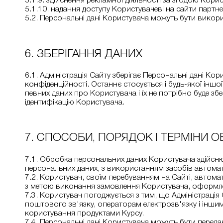
5.1.9. здійснення рекламної діяльності за згодою Кори
5.1.10. надання доступу Користувачеві на сайти партне
5.2. Персональні дані Користувача можуть бути викорис
6. ЗБЕРІГАННЯ ДАНИХ
6.1. Адміністрація Сайту зберігає Персональні дані Кор
конфіденційності. Останнє стосується і будь-якої іншої 
певних даних про Користувача і їх не потрібно буде з
ідентифікацію Користувача.
7. СПОСОБИ, ПОРЯДОК І ТЕРМІНИ 
7.1. Обробка персональних даних Користувача здійсню
персональних даних, з використанням засобів автомат
7.2. Користувач, своїм перебуванням на Сайті, автома
з метою виконання замовлення Користувача, оформле
7.3. Користувач погоджується з тим, що Адміністрація
поштового зв'язку, операторам електрозв'язку і інш
користування продуктами Курсу.
7.4. Персональні дані Користувача можуть бути переда