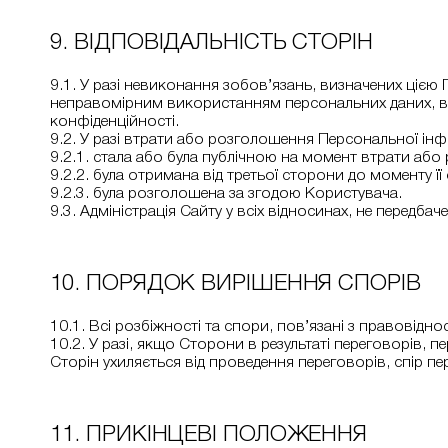
9. ВІДПОВІДАЛЬНІСТЬ СТОРІН
9.1. У разі невиконання зобов’язань, визначених цією 
неправомірним використанням персональних даних, відпо
конфіденційності.
9.2. У разі втрати або розголошення Персональної інфо
9.2.1. стала або була публічною на момент втрати аб
9.2.2. була отримана від третьої сторони до моменту ї
9.2.3. була розголошена за згодою Користувача.
9.3. Адміністрація Сайту у всіх відносинах, не передбач
10. ПОРЯДОК ВИРІШЕННЯ СПОРІВ
10.1. Всі розбіжності та спори, пов’язані з правовід
10.2. У разі, якщо Сторони в результаті переговорів, пе
Сторін ухиляється від проведення переговорів, спір п
11. ПРИКІНЦЕВІ ПОЛОЖЕННЯ