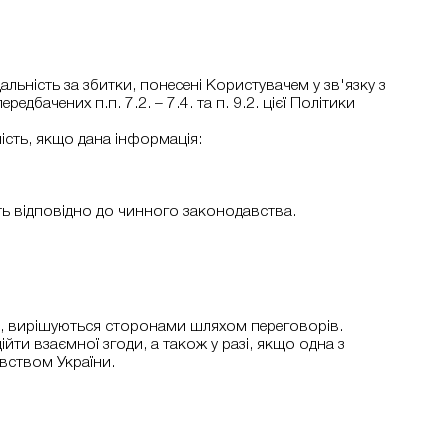
альність за збитки, понесені Користувачем у зв'язку з
ачених п.п. 7.2. – 7.4. та п. 9.2. цієї Політики
ність, якщо дана інформація:
ність відповідно до чинного законодавства.
сті, вирішуються сторонами шляхом переговорів.
дійти взаємної згоди, а також у разі, якщо одна з
авством України.