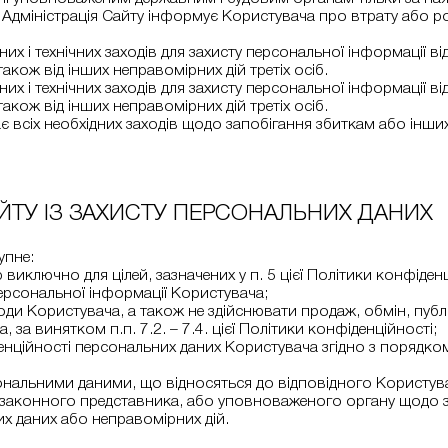
, Адміністрація Сайту інформує Користувача про втрату або
йних і технічних заходів для захисту персональної інформації
кож від інших неправомірних дій третіх осіб.
йних і технічних заходів для захисту персональної інформації
кож від інших неправомірних дій третіх осіб.
ає всіх необхідних заходів щодо запобігання збиткам або інши
АЙТУ ІЗ ЗАХИСТУ ПЕРСОНАЛЬНИХ ДАНИХ
упне:
иключно для цілей, зазначених у п. 5 цієї Політики конфіденц
Персональної інформації Користувача;
згоди Користувача, а також не здійснювати продаж, обмін, п
а винятком п.п. 7.2. – 7.4. цієї Політики конфіденційності;
денційності персональних даних Користувача згідно з порядко
сональними даними, що відносяться до відповідного Користувача
законного представника, або уповноваженого органу щодо за
их даних або неправомірних дій.