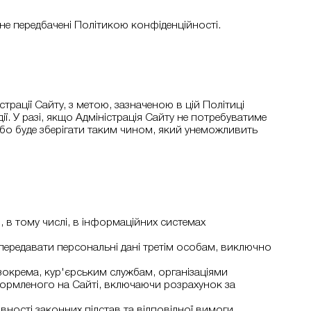
 не передбачені Політикою конфіденційності.
страції Сайту, з метою, зазначеною в цій Політиці
дії. У разі, якщо Адміністрація Сайту не потребуватиме
 або буде зберігати таким чином, який унеможливить
 в тому числі, в інформаційних системах
 передавати персональні дані третім особам, виключно
 зокрема, кур'єрським службам, організаціями
ормленого на Сайті, включаючи розрахунок за
ності законних підстав та відповідної вимоги.